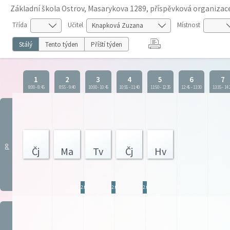
Základní škola Ostrov, Masarykova 1289, příspěvková organizac
Třída
Učitel
Místnost
Stálý
Tento týden
Příští týden
1
2
3
4
5
6
7
8:00
-
8:45
8:55
-
9:40
10:00
-
10:45
10:55
-
11:40
11:50
-
12:35
12:45
-
13:30
13:35
-
14:
po
Čj
Ma
Tv
Čj
Hv
2.tř
2.tř
2.tř