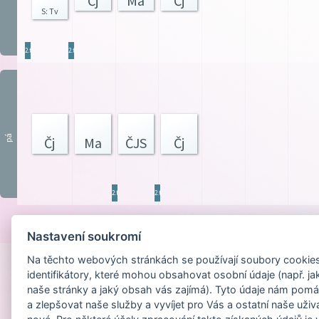
Čj
Ma
Čj
S: Tv
2.tř
2.tř
pá
Čj
Ma
ČJS
Čj
2.tř
2.tř
Provozováno na
Nastavení soukromí
Na těchto webových stránkách se používají soubory cookies 
identifikátory, které mohou obsahovat osobní údaje (např. ja
naše stránky a jaký obsah vás zajímá). Tyto údaje nám pomá
a zlepšovat naše služby a vyvíjet pro Vás a ostatní naše uživ