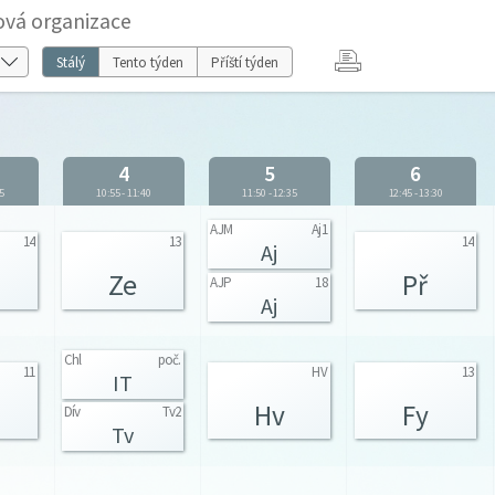
ová organizace
Stálý
Tento týden
Příští týden
4
5
6
5
10:55
-
11:40
11:50
-
12:35
12:45
-
13:30
AJM
Aj1
14
13
14
Aj
Ze
Př
AJP
18
Aj
Chl
poč.
11
HV
13
IT
Hv
Fy
Dív
Tv2
Tv