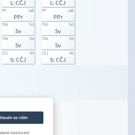
L: CČJ
L: CČJ
PP
Lab
PP
Lab
PPr
PPr
TVG
Tv2
TVG
Tv2
Sv
Sv
TVH
TVs
TVH
TVs
Sv
Sv
CČJ
HV
CČJ
HV
S: CČJ
S: CČJ
hlasím se vším
obné nastavení