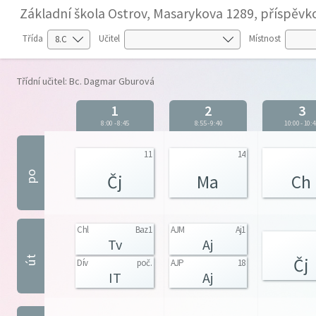
Základní škola Ostrov, Masarykova 1289, příspěvk
Třída
Učitel
Místnost
Třídní učitel: Bc. Dagmar Gburová
1
2
3
8:00
-
8:45
8:55
-
9:40
10:00
-
10:4
11
14
po
Čj
Ma
Ch
Chl
Baz1
AJM
Aj1
Tv
Aj
út
Čj
Dív
poč.
AJP
18
IT
Aj