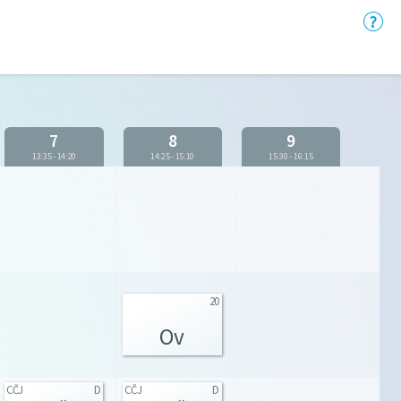
7
8
9
13:35
-
14:20
14:25
-
15:10
15:30
-
16:15
20
Ov
CČJ
D
CČJ
D