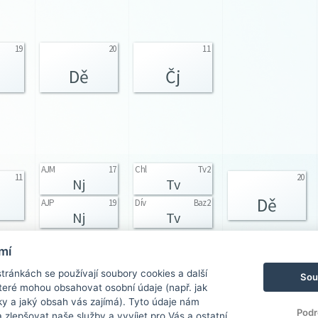
19
20
11
Dě
Čj
AJM
17
Chl
Tv2
11
20
Nj
Tv
Dě
AJP
19
Dív
Baz2
Nj
Tv
mí
AJM
20
14
14
VV
Nj
ránkách se používají soubory cookies a další
Sou
Př
Vv
AJP
19
 které mohou obsahovat osobní údaje (např. jak
Nj
ky a jaký obsah vás zajímá). Tyto údaje nám
Podr
zlepšovat naše služby a vyvíjet pro Vás a ostatní