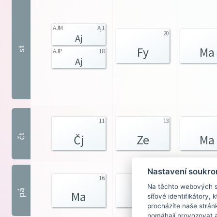
AJM
Aj1
20
Aj
Fy
Ma
st
AJP
18
Aj
11
13
Čj
Ze
Ma
čt
Nastavení soukro
16
11
Na těchto webových st
pá
Ma
Čj
Ch
síťové identifikátory,
procházíte naše strán
pomáhají provozovat a 